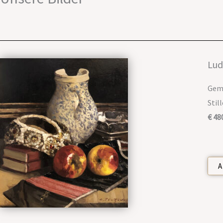
Lud
Gemä
Stil
€ 48
A