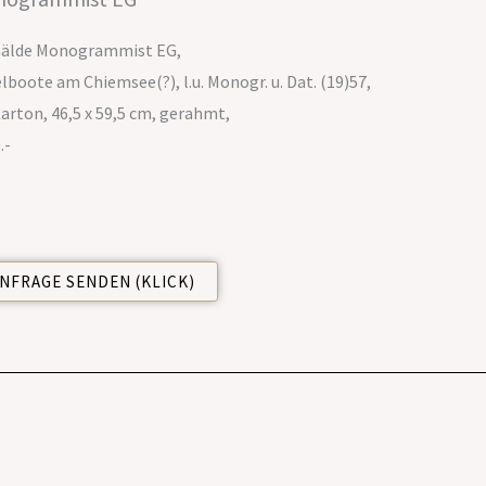
älde Monogrammist EG,
lboote am Chiemsee(?), l.u. Monogr. u. Dat. (19)57,
arton, 46,5 x 59,5 cm, gerahmt,
.-
NFRAGE SENDEN (KLICK)