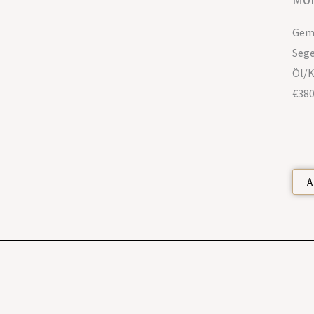
Gem
Sege
Öl/K
€380
A