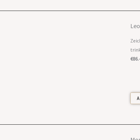
Leo
Zeic
trin
€86.
A
Mo