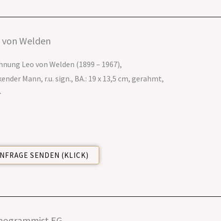
 von Welden
hnung Leo von Welden (1899 – 1967),
kender Mann, r.u. sign., BA.: 19 x 13,5 cm, gerahmt,
-
NFRAGE SENDEN (KLICK)
nogrammist EG