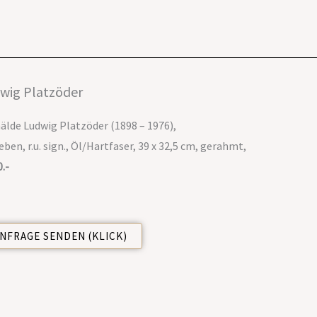
wig Platzöder
lde Ludwig Platzöder (1898 – 1976),
leben, r.u. sign., Öl/Hartfaser, 39 x 32,5 cm, gerahmt,
0.-
NFRAGE SENDEN (KLICK)